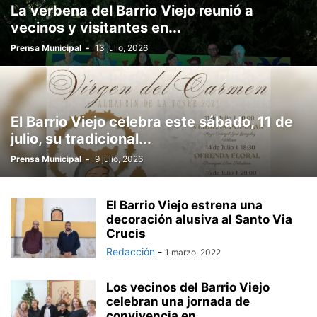
La verbena del Barrio Viejo reunió a
vecinos y visitantes en...
Prensa Municipal
-
13 julio, 2026
El Barrio Viejo celebra este sábado, 11 de
julio, su tradicional...
Prensa Municipal
-
9 julio, 2026
El Barrio Viejo estrena una
decoración alusiva al Santo Via
Crucis
Redacción
-
1 marzo, 2022
Los vecinos del Barrio Viejo
celebran una jornada de
convivencia en...