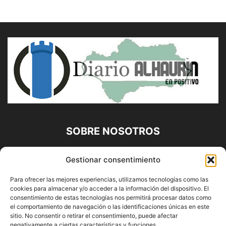
SOBRE NOSOTROS
Diario Alhaurín (www.alhaurindelatorre.com) Propiedad de
Gestionar consentimiento
Francisco E. López López | 639 95 71 95 | Noticias de
Alhaurín de la Torre, Málaga y Provincia|
Para ofrecer las mejores experiencias, utilizamos tecnologías como las
cookies para almacenar y/o acceder a la información del dispositivo. El
Contáctanos:
info@alhaurindelatorre.com
consentimiento de estas tecnologías nos permitirá procesar datos como
el comportamiento de navegación o las identificaciones únicas en este
sitio. No consentir o retirar el consentimiento, puede afectar
SÍGUENOS
negativamente a ciertas características y funciones.