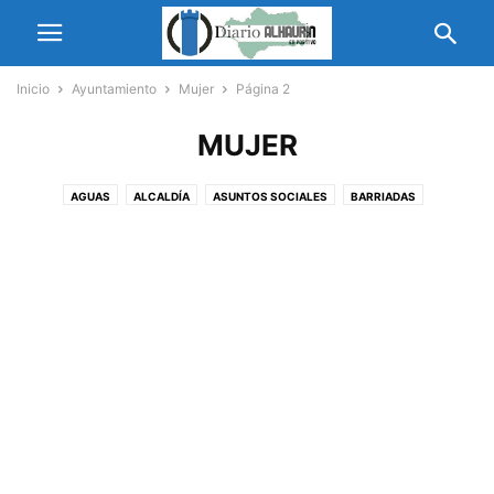
Inicio
Ayuntamiento
Mujer
Página 2
MUJER
AGUAS
ALCALDÍA
ASUNTOS SOCIALES
BARRIADAS
BIENESTAR SOCIAL
CEMENTERIO
CIUDAD AEROPORTUARIA
CIUDADANIA
COMERCIO Y TURISMO
ECONOMÍA Y COMERCIO
ECONOMÍA Y HACIENDA
EDUCACIÓN
EMPLEO
FAMP
FIESTAS
IGUALDAD
INAUGURACION
MAYOR
MEDIO AMBIENTE
MUJER
NUEVAS TECNOLOGÍAS
OBRAS
PARQUES Y JARDINES
PARTICIPACIÓN CIUDADANA
PATRIMONIO HISTÓRICO-ARTÍSTICO
PGOM
PLENOS
POLÍTICAS SOCIALES
SEGURIDAD CIUDADANA
SERVICIOS OPERATIVOS
TORREVISIÓN
TRÁFICO
URBANISMO
VIVERO DE EMPRESAS