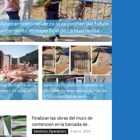
 Ayuntamiento refuerza la seguridad del futuro
arcamiento en superficie de La Huertecilla
 agosto, 2022
bras de mejora de la
Servicios Operativos mantiene un
miento de agua en El
alto nivel de respuesta con más de
570 incidencias en junio
Finalizan las obras del muro de
contención en la barriada de...
3 abril, 2024
Servicios Operativos