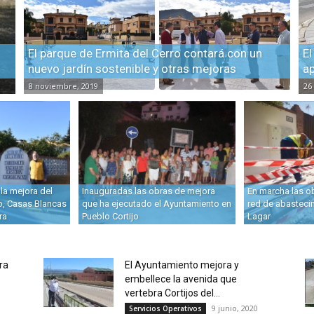
El parque de Ermita del Cerro contará con un
El
nuevo jardín sostenible y otras mejoras
ap
8 noviembre, 2019
26
 la mejora del
Inauguradas las obras de mejora
En marcha las o
o, Casas Blancas
que ha ejecutado el Ayuntamiento en
red de abasteci
ra
Pueblo Cortijo
Lagar
ra
El Ayuntamiento mejora y
embellece la avenida que
vertebra Cortijos del...
9 junio, 2020
Servicios Operativos