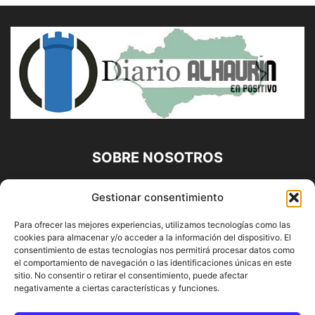
SOBRE NOSOTROS
Diario Alhaurín (www.alhaurindelatorre.com) Propiedad de
Gestionar consentimiento
Francisco E. López López | 639 95 71 95 | Noticias de
Alhaurín de la Torre, Málaga y Provincia|
Para ofrecer las mejores experiencias, utilizamos tecnologías como las
cookies para almacenar y/o acceder a la información del dispositivo. El
Contáctanos:
info@alhaurindelatorre.com
consentimiento de estas tecnologías nos permitirá procesar datos como
el comportamiento de navegación o las identificaciones únicas en este
sitio. No consentir o retirar el consentimiento, puede afectar
SÍGUENOS
negativamente a ciertas características y funciones.