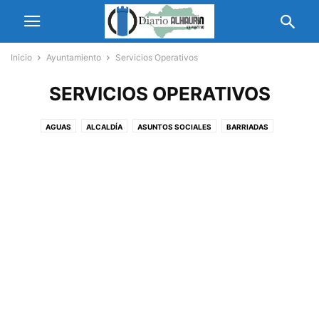
Inicio
Ayuntamiento
Servicios Operativos
SERVICIOS OPERATIVOS
AGUAS
ALCALDÍA
ASUNTOS SOCIALES
BARRIADAS
BIENESTAR SOCIAL
CEMENTERIO
CIUDAD AEROPORTUARIA
CIUDADANIA
COMERCIO Y TURISMO
ECONOMÍA Y COMERCIO
ECONOMÍA Y HACIENDA
EDUCACIÓN
EMPLEO
FAMP
FIESTAS
IGUALDAD
INAUGURACION
MAYOR
MEDIO AMBIENTE
MUJER
NUEVAS TECNOLOGÍAS
OBRAS
PARQUES Y JARDINES
PARTICIPACIÓN CIUDADANA
PATRIMONIO HISTÓRICO-ARTÍSTICO
PGOM
PLENOS
POLÍTICAS SOCIALES
SEGURIDAD CIUDADANA
SERVICIOS OPERATIVOS
TORREVISIÓN
TRÁFICO
URBANISMO
VIVERO DE EMPRESAS