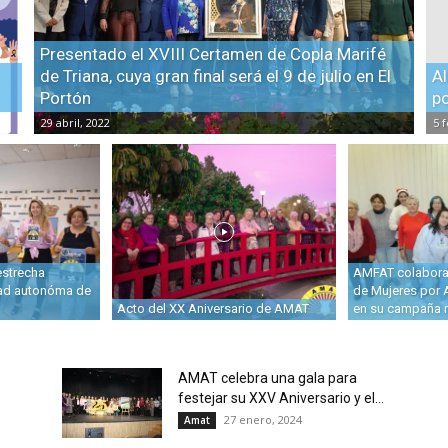
Presentado el XVIII Certamen de Copla Marifé
de Triana, cuya gran final será el 9 de julio en El
Al
Portón
po
29 abril, 2022
5 
 estrecha
AMFAT colabora 
dad autonóma de
de Mujeres por A
Acto del XX Aniversario de AMAT
en su campaña 
AMAT celebra una gala para
festejar su XXV Aniversario y el...
27 enero, 2024
Amat