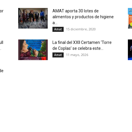
or
AMAT aporta 30 lotes de
alimentos y productos de higiene
a...
15 diciembre, 2020
Amat
ll
La final del XXII Certamen ‘Torre
.
de Coplas’ se celebra este...
11 mayo, 2026
Amat
de