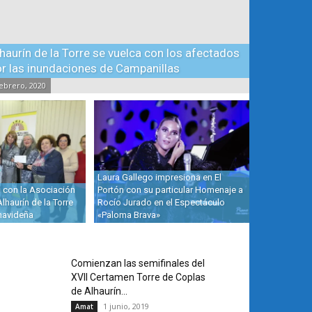
haurín de la Torre se vuelca con los afectados
r las inundaciones de Campanillas
febrero, 2020
Laura Gallego impresiona en El
con la Asociación
Portón con su particular Homenaje a
lhaurín de la Torre
Rocío Jurado en el Espectáculo
navideña
«Paloma Brava»
Comienzan las semifinales del
XVII Certamen Torre de Coplas
de Alhaurín...
1 junio, 2019
Amat