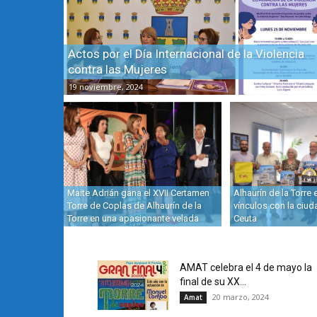
Actos por el Día Internacional de la Violencia
contra las Mujeres
19 noviembre, 2024
Maite Adrián gana el XVII Certamen
Alhaurín de la Torre
Torre de Coplas de Alhaurín de la
vínculos con la ciu
Torre en una apasionante velada
Ceuta
AMAT celebra el 4 de mayo la
final de su XX...
20 marzo, 2024
Amat