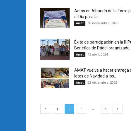
Actos en Alhaurín de la Torre p
el Día para la...
18 noviembre, 2025
Amat
Éxito de participación en la III Pu
Benéfica de Pádel organizada..
13 abril, 2024
Amat
AMAT vuelve a hacer entrega 
lotes de Navidad a los...
22 diciembre, 2022
Amat
...
1
2
3
6