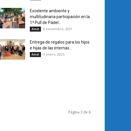
Excelente ambiente y
multitudinaria participación en la
1ª Pull de Pádel...
8 noviembre, 2021
Amat
Entrega de regalos para los hijos
e hijas de las internas...
3 enero, 2025
Amat
Página 3 de 6