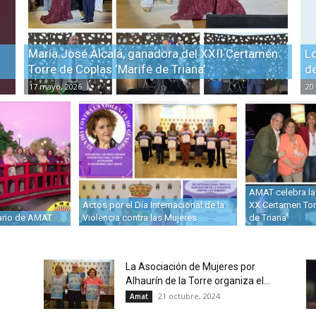
María José Alcalá, ganadora del XXII Certamen
Lo
Torre de Coplas ‘Marifé de Triana’
de
17 mayo, 2026
20
AMAT celebra la
Actos por el Día Internacional de la
XX Certamen Tor
ario de AMAT
Violencia contra las Mujeres
de Triana’
e
La Asociación de Mujeres por
Alhaurín de la Torre organiza el...
21 octubre, 2024
Amat