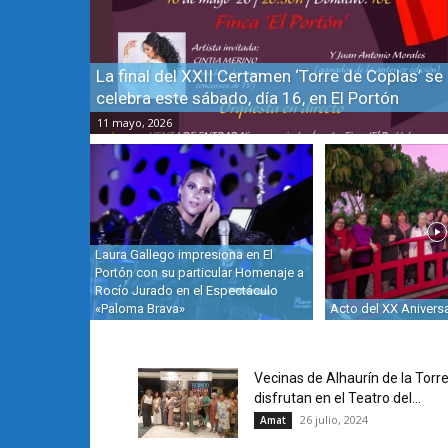
La final del XXII Certamen ‘Torre de Coplas’ se
celebra este sábado, día 16, en El Portón
11 mayo, 2026
Laura Gallego impresiona en El
Portón con su particular Homenaje a
Rocío Jurado en el Espectáculo
«Paloma Brava»
Acto del XX Anivers
Vecinas de Alhaurín de la Torr
disfrutan en el Teatro del...
26 julio, 2024
Amat