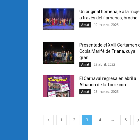
Un original homenaje a la muje
a través del flamenco, broche..
10 marzo, 2023
Amat
Presentado el XVIII Certamen 
Copla Marifé de Triana, cuya
gran...
29 abril, 2022
Amat
El Carnaval regresa en abril a
Alhaurín de la Torre con...
23 marzo, 2023
Amat
...
1
2
3
4
6