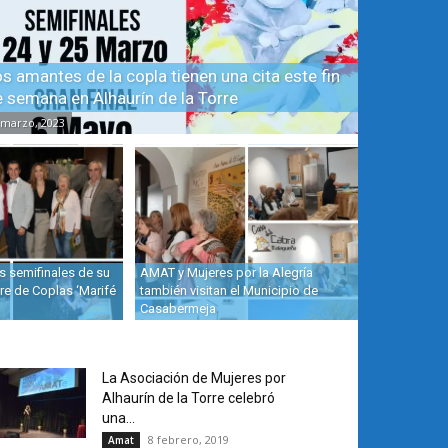
s amantes de la copla tienen una cita este fin
 semana en Alhaurín de la Torre
 marzo, 2023
s semifinales de su
AMAT y Mujeres por la Alegría
re de Coplas ‘Marifé
también visitan el Municipio de
Casabermeja
La Asociación de Mujeres por
Alhaurín de la Torre celebró
una...
8 febrero, 2019
Amat