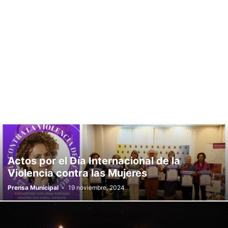
CÍRCULO DE EMPRESARIOS
CLUB LANDWHER
COLEGIO DE PERIODISTAS
CONFEDERACIÓN ANDALUZA DE COMERCIO (CAC)
COPRODELI
CORAL SANTA CECILIA
CORO AMANECER
CORO JABALCUZA
CORO TRÉBOL DE AGUA
CROCHETERAS
CRUZ ROJA DE ESPAÑA
CUDECA
DIVERS@S
EL GATO GARDUÑO
ENCINA LAURA
FACUA
FEDELHORCE
FEDERACIÓN ASEM
FEDERACIÓN DE PEÑAS
FEMAPE
FUNDACIÓN CESARE SCARIOLO
FUNDACIÓN LAS CANTERAS
FUNDACIÓN MANUEL ALCÁNTARA
GRUPO DE BAILE RAQUEL ARIAS
GRUPO PARROQUIAL NUESTRA SEÑORA DEL ROCÍO
LA TORRE
MONITOR@S PARA LA INTEGRACIÓN
NENA PAINE
PALATAT
PARADOS EN ACCIÓN
PDSS
PEÑA BARCELONISTA
PEÑA MADRIDISTA
PINCEL Y BARRO
PODER PERRUNO
PROYECTO HOMBRE
Actos por el Día Internacional de la
RAÍCES Y HORIZONTE
ROMPESUELAS
SENDAVERDE
SOLERA
Violencia contra las Mujeres
SURVIVAL INT
TEACOMPAÑO
TEODORO REDING
TREBOL DE AGUA
Prensa Municipal
-
19 noviembre, 2024
UATAE
UN SI POR LA VIDA
UPA
VIA
VICTORIA KENT
VOLUNTARIOS DE KIM
YO NO COMO BICHOS