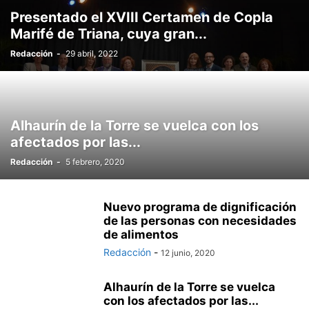
Presentado el XVIII Certamen de Copla
Marifé de Triana, cuya gran...
Redacción
-
29 abril, 2022
Alhaurín de la Torre se vuelca con los
afectados por las...
Redacción
-
5 febrero, 2020
Nuevo programa de dignificación
de las personas con necesidades
de alimentos
Redacción
-
12 junio, 2020
Alhaurín de la Torre se vuelca
con los afectados por las...