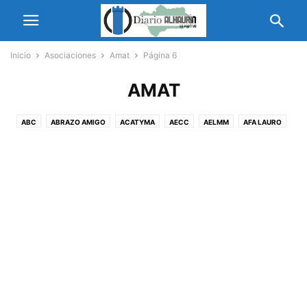
Inicio
Asociaciones
Amat
Página 6
AMAT
ABC
ABRAZO AMIGO
ACATYMA
AECC
AELMM
AFA LAURO
ALORA LA BIENCERCADA
AMAT
AMFAT
AMIGP
AMOR
APAT
APATAT
ASAMMA
ASFOALH
ASOC ARGENTINA MARTÍN FIERRO
ASOCIACIÓN CULTURAL AMIGOS DE LAS BELLAS ARTES “PINCEL Y BARRO 04”
ASOCIACIÓN DE MUJERES POR LA ALEGRÍA
ASOCIACIÓN DE PRENSA MÁLAGA
ASOCIACIÓN GASTRONÓMICA EL BLASÓN DEL BIBERÓN
ASOCIACIÓN GIRASOLES
ASOCIACIÓN MARROQUÍ
ASOCIACIÓN ROCIERA
ASOCIACIÓN SENDERISTA MALAKA TREKKING
ASOIN
AUPE
AVOI
AYFEM
CASA DE CEUTA
CEM
CENTRO MUNICIPAL DE INFORMACIÓN A LA MUJER