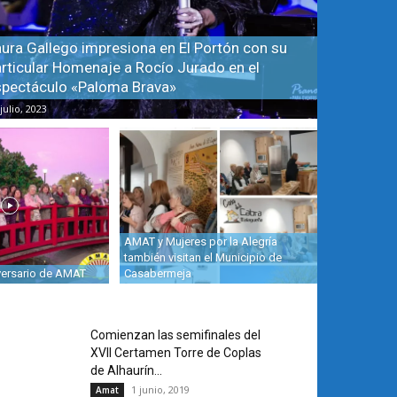
ura Gallego impresiona en El Portón con su
rticular Homenaje a Rocío Jurado en el
spectáculo «Paloma Brava»
julio, 2023
AMAT y Mujeres por la Alegría
también visitan el Municipio de
versario de AMAT
Casabermeja
Comienzan las semifinales del
XVII Certamen Torre de Coplas
de Alhaurín...
1 junio, 2019
Amat