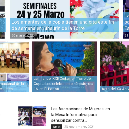
La
n
Los amantes de la copla tienen una cita este fin
pa
de semana en Alhaurín de la Torre
E
20 marzo, 2023
31 
La final del XXII Certamen ‘Torre de
rnacional de la
Coplas’ se celebra este sábado, día
 Mujeres
16, en El Portón
Acto del XX Ani
Las Asociaciones de Mujeres, en
s
la Mesa Informativa para
sensibilizar contra...
23 noviembre, 2021
Amat