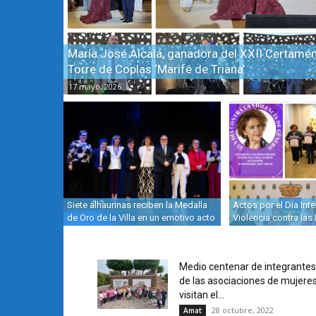
María José Alcalá, ganadora del XXII Certame
Torre de Coplas ‘Marifé de Triana’
17 mayo, 2026
Siete alhaurinas reciben la Medalla
Actos por el Día Inte
de Oro de la Villa en un emotivo acto
Violencia contra las
Medio centenar de integrantes
de las asociaciones de mujere
visitan el...
28 octubre, 2022
Amat