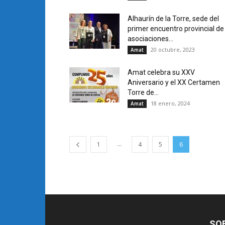
Alhaurín de la Torre, sede del
primer encuentro provincial de
asociaciones...
20 octubre, 2023
Amat
Amat celebra su XXV
Aniversario y el XX Certamen
Torre de...
18 enero, 2024
Amat
...
1
4
5
6
SO