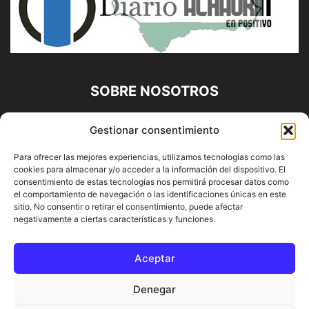
SOBRE NOSOTROS
Diario Alhaurín (www.alhaurindelatorre.com) Propiedad de
Gestionar consentimiento
Francisco E. López López | 639 95 71 95 | Noticias de
Alhaurín de la Torre, Málaga y Provincia|
Para ofrecer las mejores experiencias, utilizamos tecnologías como las
cookies para almacenar y/o acceder a la información del dispositivo. El
Contáctanos:
info@alhaurindelatorre.com
consentimiento de estas tecnologías nos permitirá procesar datos como
el comportamiento de navegación o las identificaciones únicas en este
sitio. No consentir o retirar el consentimiento, puede afectar
SÍGUENOS
negativamente a ciertas características y funciones.
Aceptar
Denegar