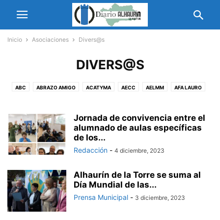
Inicio
Asociaciones
Divers@s
DIVERS@S
ABC
ABRAZO AMIGO
ACATYMA
AECC
AELMM
AFA LAURO
ALORA LA BIENCERCADA
AMAT
AMFAT
AMIGP
AMOR
APAT
APATAT
ASAMMA
ASFOALH
ASOC ARGENTINA MARTÍN FIERRO
Jornada de convivencia entre el
ASOCIACIÓN CULTURAL AMIGOS DE LAS BELLAS ARTES “PINCEL Y BARRO 04”
alumnado de aulas específicas
de los...
ASOCIACIÓN DE MUJERES POR LA ALEGRÍA
Redacción
-
4 diciembre, 2023
ASOCIACIÓN DE PRENSA MÁLAGA
ASOCIACIÓN GASTRONÓMICA EL BLASÓN DEL BIBERÓN
Alhaurín de la Torre se suma al
ASOCIACIÓN GIRASOLES
ASOCIACIÓN MARROQUÍ
Día Mundial de las...
ASOCIACIÓN ROCIERA
ASOCIACIÓN SENDERISTA MALAKA TREKKING
Prensa Municipal
-
3 diciembre, 2023
ASOIN
AUPE
AVOI
AYFEM
CASA DE CEUTA
CEM
CENTRO MUNICIPAL DE INFORMACIÓN A LA MUJER