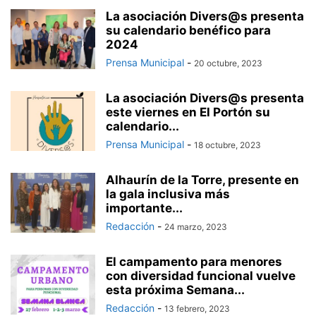
CÍRCULO DE EMPRESARIOS
CLUB LANDWHER
COLEGIO DE PERIODISTAS
La asociación Divers@s presenta
su calendario benéfico para
CONFEDERACIÓN ANDALUZA DE COMERCIO (CAC)
COPRODELI
2024
CORAL SANTA CECILIA
CORO AMANECER
CORO JABALCUZA
Prensa Municipal
-
20 octubre, 2023
CORO TRÉBOL DE AGUA
CROCHETERAS
CRUZ ROJA DE ESPAÑA
CUDECA
DIVERS@S
EL GATO GARDUÑO
ENCINA LAURA
FACUA
La asociación Divers@s presenta
FEDELHORCE
FEDERACIÓN ASEM
FEDERACIÓN DE PEÑAS
FEMAPE
este viernes en El Portón su
FUNDACIÓN CESARE SCARIOLO
FUNDACIÓN LAS CANTERAS
calendario...
FUNDACIÓN MANUEL ALCÁNTARA
GRUPO DE BAILE RAQUEL ARIAS
Prensa Municipal
-
18 octubre, 2023
GRUPO PARROQUIAL NUESTRA SEÑORA DEL ROCÍO
LA TORRE
MONITOR@S PARA LA INTEGRACIÓN
NENA PAINE
PALATAT
Alhaurín de la Torre, presente en
la gala inclusiva más
PARADOS EN ACCIÓN
PDSS
PEÑA BARCELONISTA
PEÑA MADRIDISTA
importante...
PINCEL Y BARRO
PODER PERRUNO
PROYECTO HOMBRE
Redacción
-
24 marzo, 2023
RAÍCES Y HORIZONTE
ROMPESUELAS
SENDAVERDE
SOLERA
SURVIVAL INT
TEACOMPAÑO
TEODORO REDING
TREBOL DE AGUA
El campamento para menores
UATAE
UN SI POR LA VIDA
UPA
VIA
VICTORIA KENT
con diversidad funcional vuelve
VOLUNTARIOS DE KIM
YO NO COMO BICHOS
esta próxima Semana...
Redacción
-
13 febrero, 2023