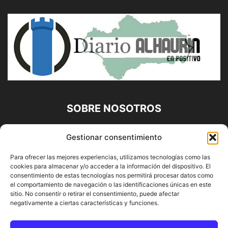
SOBRE NOSOTROS
Diario Alhaurín (www.alhaurindelatorre.com) Propiedad de
Gestionar consentimiento
Francisco E. López López | 639 95 71 95 | Noticias de
Alhaurín de la Torre, Málaga y Provincia|
Para ofrecer las mejores experiencias, utilizamos tecnologías como las
cookies para almacenar y/o acceder a la información del dispositivo. El
Contáctanos:
info@alhaurindelatorre.com
consentimiento de estas tecnologías nos permitirá procesar datos como
el comportamiento de navegación o las identificaciones únicas en este
sitio. No consentir o retirar el consentimiento, puede afectar
SÍGUENOS
negativamente a ciertas características y funciones.