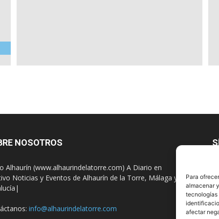
BRE NOSOTROS
S
io Alhaurín (www.alhaurindelatorre.com) A Diario en
tivo Noticias y Eventos de Alhaurín de la Torre, Málaga y
Para ofrecer
almacenar y/
lucía|
tecnologías
identificaci
áctanos:
info@alhaurindelatorre.com
afectar nega