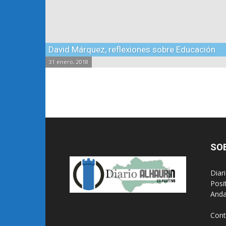
David Márquez, reflexiones sobre Educación
31 enero, 2018
SO
Diar
Posi
Anda
Cont