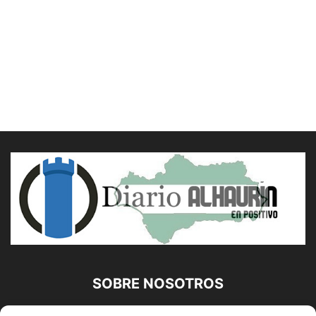
ISIDOROS KARDERINIS
IVÁN CHAMIZO
JACINTO MARTÍNEZ
JESÚS D. LÓPEZ
JESÚS RELINQUE
JMM CAMINERO
JOSÉ ANTONIO SIERRA
JOSÉ MATEOS MARISCAL
JOSÉ SARRIA
JOSÉ MANUEL MORENO CAMPOS
JULIO ROLDAN
LA COCINA DE PAZ
LA NOVIA ROJA DE LA PRENSA
LA PLATAFORMA
LAUROTOONS
LOLA GALLEGO
LORENZO JOSÉ RAMET DEL PINO
LUIS ARIAS RUIZ
LUZ
MANUEL JOSÉ ÁGUILA
MARGARITA BOKUSU MINA
MARÍA DAMIANI
MARÍA ISABEL GARCÍA
MARIANO CABRERO BÁRCENA
MCARMEN MESTANZA
MOISÉS S. PALMERO ARANDA
MYLENE WOLF
NURIA SUÁREZ
PATRICIA CONOR
PATRICIA MARÍN RUEDA
PAZ MARTÍNEZ
RAFAEL ALFONSO ALFARO GARCÍA
RAQUEL ARIAS
ROBERTO PÉREZ FOTÓGRAFO
ROMÁN SERRA
ROSA MACÍAS
SALVADOR RODRÍGUEZ LORENTE
SIN LASANGRE
SUSANA LÓPEZ CHICÓN
USTED OPINA
VÍCTOR CORCOBA HERRERO
VIRTU SALCEDO
WALTER PIMIENTA
SOBRE NOSOTROS