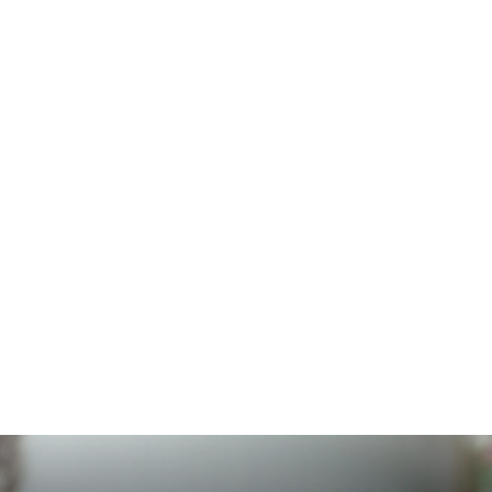
ISIDOROS KARDERINIS
IVÁN CHAMIZO
JACINTO MARTÍNEZ
JESÚS D. LÓPEZ
JESÚS RELINQUE
JMM CAMINERO
JOSÉ ANTONIO SIERRA
JOSÉ MATEOS MARISCAL
JOSÉ SARRIA
JOSÉ MANUEL MORENO CAMPOS
JULIO ROLDAN
LA COCINA DE PAZ
LA NOVIA ROJA DE LA PRENSA
LA PLATAFORMA
LAUROTOONS
LOLA GALLEGO
LORENZO JOSÉ RAMET DEL PINO
LUIS ARIAS RUIZ
LUZ
MANUEL JOSÉ ÁGUILA
MARGARITA BOKUSU MINA
MARÍA DAMIANI
MARÍA ISABEL GARCÍA
MARIANO CABRERO BÁRCENA
MCARMEN MESTANZA
MOISÉS S. PALMERO ARANDA
MYLENE WOLF
NURIA SUÁREZ
PATRICIA CONOR
PATRICIA MARÍN RUEDA
PAZ MARTÍNEZ
RAFAEL ALFONSO ALFARO GARCÍA
RAQUEL ARIAS
ROBERTO PÉREZ FOTÓGRAFO
ROMÁN SERRA
ROSA MACÍAS
SALVADOR RODRÍGUEZ LORENTE
SIN LASANGRE
SUSANA LÓPEZ CHICÓN
USTED OPINA
VÍCTOR CORCOBA HERRERO
VIRTU SALCEDO
WALTER PIMIENTA