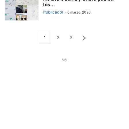
los...
Publicador
-
5 marzo, 2026
1
2
3
Ads