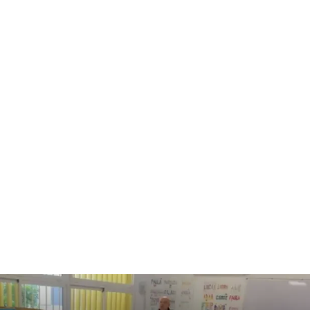
ISIDOROS KARDERINIS
IVÁN CHAMIZO
JACINTO MARTÍNEZ
JESÚS D. LÓPEZ
JESÚS RELINQUE
JMM CAMINERO
JOSÉ ANTONIO SIERRA
JOSÉ MATEOS MARISCAL
JOSÉ SARRIA
JOSÉ MANUEL MORENO CAMPOS
JULIO ROLDAN
LA COCINA DE PAZ
LA NOVIA ROJA DE LA PRENSA
LA PLATAFORMA
LAUROTOONS
LOLA GALLEGO
LORENZO JOSÉ RAMET DEL PINO
LUIS ARIAS RUIZ
LUZ
MANUEL JOSÉ ÁGUILA
MARGARITA BOKUSU MINA
MARÍA DAMIANI
MARÍA ISABEL GARCÍA
MARIANO CABRERO BÁRCENA
MCARMEN MESTANZA
MOISÉS S. PALMERO ARANDA
MYLENE WOLF
NURIA SUÁREZ
PATRICIA CONOR
PATRICIA MARÍN RUEDA
PAZ MARTÍNEZ
RAFAEL ALFONSO ALFARO GARCÍA
RAQUEL ARIAS
ROBERTO PÉREZ FOTÓGRAFO
ROMÁN SERRA
ROSA MACÍAS
SALVADOR RODRÍGUEZ LORENTE
SIN LASANGRE
SUSANA LÓPEZ CHICÓN
USTED OPINA
VÍCTOR CORCOBA HERRERO
VIRTU SALCEDO
WALTER PIMIENTA