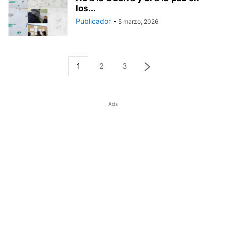
los...
Publicador
-
5 marzo, 2026
1
2
3
Ads