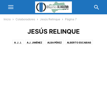
Inicio
Colaboradores
Jesús Relinque
Página 7
JESÚS RELINQUE
A. J. J.
A.J. JIMÉNEZ
ALBA PÉREZ
ALBERTO ESCABIAS
ALONSO LIBERTAD
ANA DE LA FUENTE
ANA RODRÍGUEZ
ANDRÉS SANTAMARÍA
ANTONIO JESÚS FDEZ. OLMEDO
ANTONIO SERRANO SANTOS
BOB CLARK
CHICO LÓPEZ
CISCO SERRANO
COLABORACIONES
DAVID MÁRQUEZ
DESI
DOCTOR GRI-JANDO
DORI SERRANO VÁZQUEZ
DRA ALEJANDRA GONZÁLEZ
EDUARDO MADROÑAL PEDRAZA
EDUARDO SÁEZ MALDONADO
ELIZABETH SANTÁNGELO
ENRIQUE GÁMEZ CLEMENTE
ENRIQUE LUÍS LÓPEZ
ESPERANZA MENA SÁENZ
FLL
FRANCISCO JAVIER ZAMBRANA DURÁN
GLADYS FUENTES CASTRO FLORES
H
HELENA TRUILLO