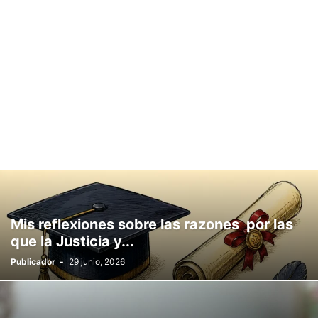
ISIDOROS KARDERINIS
IVÁN CHAMIZO
JACINTO MARTÍNEZ
JESÚS D. LÓPEZ
JESÚS RELINQUE
JMM CAMINERO
JOSÉ ANTONIO SIERRA
JOSÉ MATEOS MARISCAL
JOSÉ SARRIA
JOSÉ MANUEL MORENO CAMPOS
JULIO ROLDAN
LA COCINA DE PAZ
LA NOVIA ROJA DE LA PRENSA
LA PLATAFORMA
LAUROTOONS
LOLA GALLEGO
LORENZO JOSÉ RAMET DEL PINO
LUIS ARIAS RUIZ
LUZ
MANUEL JOSÉ ÁGUILA
MARGARITA BOKUSU MINA
MARÍA DAMIANI
MARÍA ISABEL GARCÍA
MARIANO CABRERO BÁRCENA
MCARMEN MESTANZA
MOISÉS S. PALMERO ARANDA
MYLENE WOLF
NURIA SUÁREZ
PATRICIA CONOR
PATRICIA MARÍN RUEDA
PAZ MARTÍNEZ
RAFAEL ALFONSO ALFARO GARCÍA
RAQUEL ARIAS
ROBERTO PÉREZ FOTÓGRAFO
ROMÁN SERRA
ROSA MACÍAS
Mis reflexiones sobre las razones por las
SALVADOR RODRÍGUEZ LORENTE
SIN LASANGRE
que la Justicia y...
SUSANA LÓPEZ CHICÓN
USTED OPINA
VÍCTOR CORCOBA HERRERO
Publicador
-
29 junio, 2026
VIRTU SALCEDO
WALTER PIMIENTA