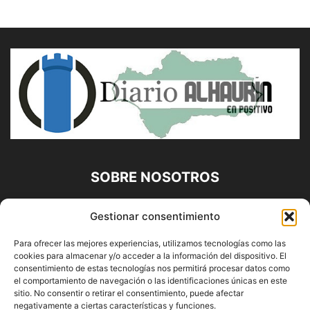
SOBRE NOSOTROS
Diario Alhaurín (www.alhaurindelatorre.com) Propiedad de
Gestionar consentimiento
Francisco E. López López | 639 95 71 95 | Noticias de
Alhaurín de la Torre, Málaga y Provincia|
Para ofrecer las mejores experiencias, utilizamos tecnologías como las
cookies para almacenar y/o acceder a la información del dispositivo. El
Contáctanos:
info@alhaurindelatorre.com
consentimiento de estas tecnologías nos permitirá procesar datos como
el comportamiento de navegación o las identificaciones únicas en este
sitio. No consentir o retirar el consentimiento, puede afectar
SÍGUENOS
negativamente a ciertas características y funciones.