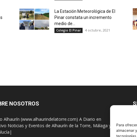
La Estación Meteorológica de El
es
Pinar constata un incremento
medio de...
4 octubre, 2021
Colegio El Pinar
BRE NOSOTROS
S
io Alhaurín (www.alhaurindelatorre.com) A Diario en
Para ofrecer
tivo Noticias y Eventos de Alhaurín de la Torre, Málaga y
almacenar y/
lucía|
tecnologías