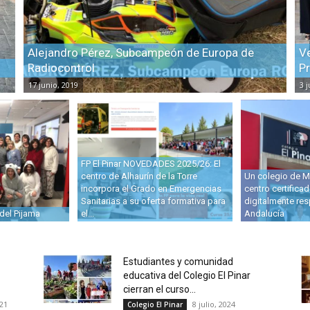
Alejandro Pérez, Subcampeón de Europa de
V
Radiocontrol
Pr
17 junio, 2019
3 
FP El Pinar NOVEDADES 2025/26: El
centro de Alhaurín de la Torre
Un colegio de Má
incorpora el Grado en Emergencias
centro certific
Sanitarias a su oferta formativa para
digitalmente re
 del Pijama
el...
Andalucía
Estudiantes y comunidad
educativa del Colegio El Pinar
cierran el curso...
21
8 julio, 2024
Colegio El Pinar