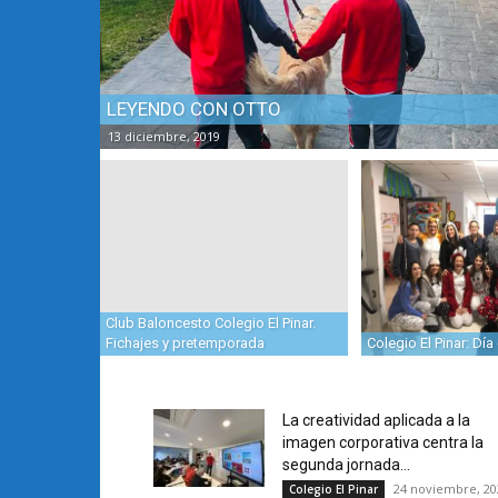
LEYENDO CON OTTO
13 diciembre, 2019
Club Baloncesto Colegio El Pinar.
Fichajes y pretemporada
Colegio El Pinar: Día
La creatividad aplicada a la
imagen corporativa centra la
segunda jornada...
24 noviembre, 20
Colegio El Pinar