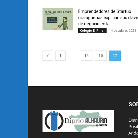
Emprendedores de Startup
malagueñas explican sus clav
de negocio en la...
14 octubre, 2021
Colegio El Pinar
...
1
15
16
17
SO
Diar
Posi
Anda