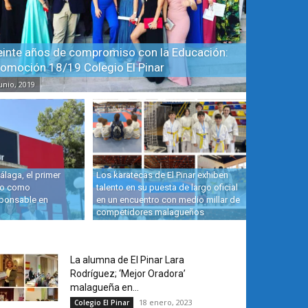
einte años de compromiso con la Educación:
omoción 18/19 Colegio El Pinar
junio, 2019
laga, el primer
Los karatecas de El Pinar exhiben
ado como
talento en su puesta de largo oficial
sponsable en
en un encuentro con medio millar de
competidores malagueños
La alumna de El Pinar Lara
Rodríguez; ‘Mejor Oradora’
malagueña en...
18 enero, 2023
Colegio El Pinar