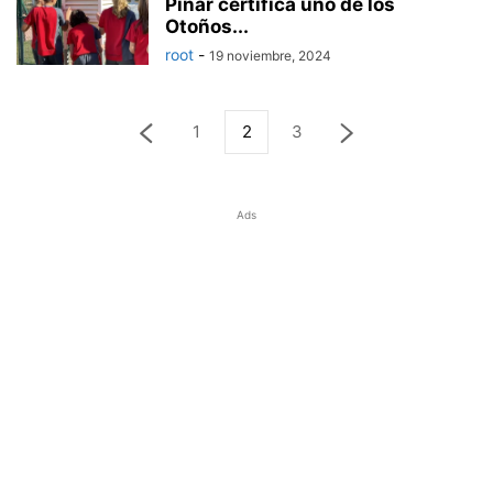
Pinar certifica uno de los
Otoños...
root
-
19 noviembre, 2024
1
2
3
Ads