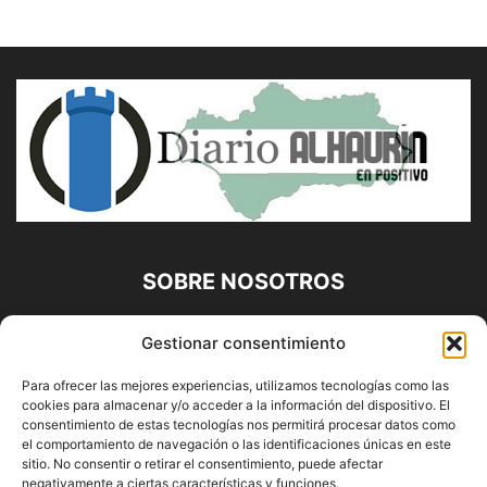
SOBRE NOSOTROS
Diario Alhaurín (www.alhaurindelatorre.com) Propiedad de
Gestionar consentimiento
Francisco E. López López | 639 95 71 95 | Noticias de
Alhaurín de la Torre, Málaga y Provincia|
Para ofrecer las mejores experiencias, utilizamos tecnologías como las
cookies para almacenar y/o acceder a la información del dispositivo. El
Contáctanos:
info@alhaurindelatorre.com
consentimiento de estas tecnologías nos permitirá procesar datos como
el comportamiento de navegación o las identificaciones únicas en este
sitio. No consentir o retirar el consentimiento, puede afectar
SÍGUENOS
negativamente a ciertas características y funciones.