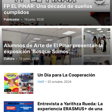
FP EL PINAR: Una década de sueños
cumplidos
Publicador
-
19 junio, 2026
Alumnos de Arte de El Pinar presentan la
exposición ‘Bosque Somos’...
Cultura
-
12 junio, 2026
Un Día para La Cooperación
root
-
22 octubre, 2024
Entrevista a Yarithza Rueda: La
experiencia ERASMUS+ de una