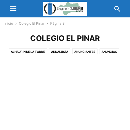
Inicio
Colegio El Pinar
Página 3
COLEGIO EL PINAR
ALHAURÍN DE LA TORRE
ANDALUCÍA
ANUNCIANTES
ANUNCIOS
ASOCIACIONES
AYUDAS Y SUBVENCIONES
CIBERSEGURIDAD
COLABORADORES
COLEGIO EL PINAR
CONCURSOS Y PREMIOS
COVID19
CULTURA
DEPORTES
DIPUTACIÓN
HEADLINE
INTERNACIONAL
JUNTA DE ANDALUCÍA
JUVENTUD
MÁLAGA
MODA
NEWS
NOTAS DE PRENSA
NOTICIAS
POLÍTICA
PROVINCIA
PRÓXIMOS EVENTOS
PUBLI-NOTICIAS
SENIORS
SERVICIOS
VÍDEOS
VIRGEN DE LA CANDELARIA