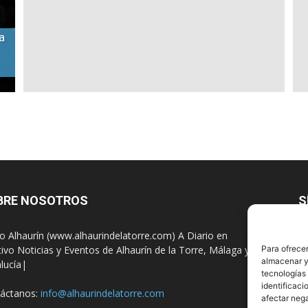
a
BRE NOSOTROS
S
io Alhaurín (www.alhaurindelatorre.com) A Diario en
tivo Noticias y Eventos de Alhaurín de la Torre, Málaga y
Para ofrecer
almacenar y/
lucía|
tecnologías
identificaci
áctanos:
info@alhaurindelatorre.com
afectar nega