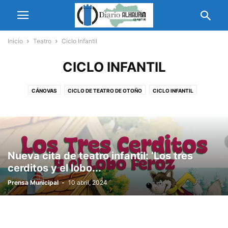
Inicio
Teatro
Ciclo Infantil
CICLO INFANTIL
CÁNOVAS
CICLO DE TEATRO DE OTOÑO
CICLO INFANTIL
PORTÓN DEL TEATRO
Nueva cita de teatro infantil: ‘Los tres
cerditos y el lobo...
Prensa Municipal
-
10 abril, 2024