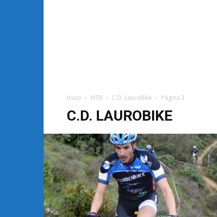
Inicio
MTB
C.D. LauroBike
Página 3
C.D. LAUROBIKE