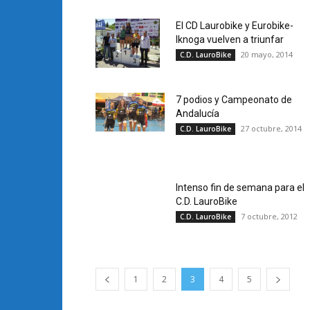
El CD Laurobike y Eurobike-
Iknoga vuelven a triunfar
20 mayo, 2014
C.D. LauroBike
7 podios y Campeonato de
Andalucía
27 octubre, 2014
C.D. LauroBike
Intenso fin de semana para el
C.D. LauroBike
7 octubre, 2012
C.D. LauroBike
1
2
3
4
5