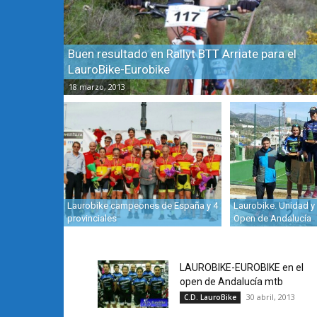
Buen resultado en Rallyt BTT Arriate para el
LauroBike-Eurobike
18 marzo, 2013
Laurobike campeones de España y 4
Laurobike. Unidad y 
provinciales
Open de Andalucía
LAUROBIKE-EUROBIKE en el
open de Andalucía mtb
30 abril, 2013
C.D. LauroBike