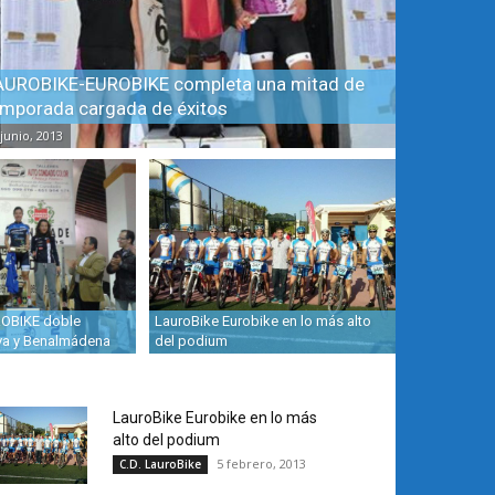
AUROBIKE-EUROBIKE completa una mitad de
emporada cargada de éxitos
 junio, 2013
OBIKE doble
LauroBike Eurobike en lo más alto
va y Benalmádena
del podium
LauroBike Eurobike en lo más
alto del podium
5 febrero, 2013
C.D. LauroBike