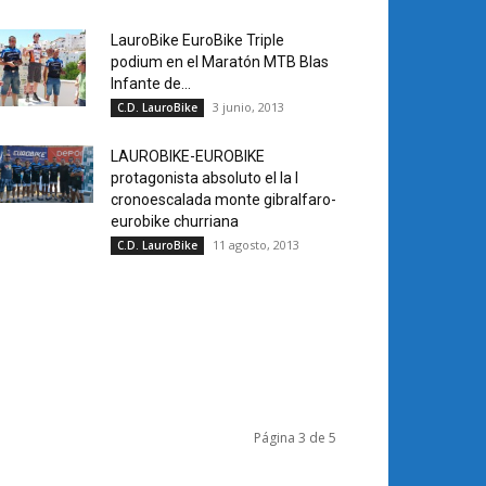
LauroBike EuroBike Triple
podium en el Maratón MTB Blas
Infante de...
3 junio, 2013
C.D. LauroBike
LAUROBIKE-EUROBIKE
protagonista absoluto el la I
cronoescalada monte gibralfaro-
eurobike churriana
11 agosto, 2013
C.D. LauroBike
Página 3 de 5