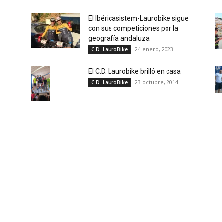
El Ibéricasistem-Laurobike sigue
con sus competiciones por la
geografía andaluza
24 enero, 2023
C.D. LauroBike
El C.D. Laurobike brilló en casa
23 octubre, 2014
C.D. LauroBike