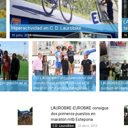
L
Hiperactividad en C. D. Laurobike
t
10 julio, 2014
18
C.D LAUROBIKE virtual vencedor del
progresión en el
circuito Diputación Provincial MTB
LAUROBIKE-EUR
Maratón 2012 en dos categorías
podium en Huel
LAUROBIKE-EUROBIKE consigue
dos primeros puestos en
maratón mtb Estepona
22 abril, 2013
C.D. LauroBike