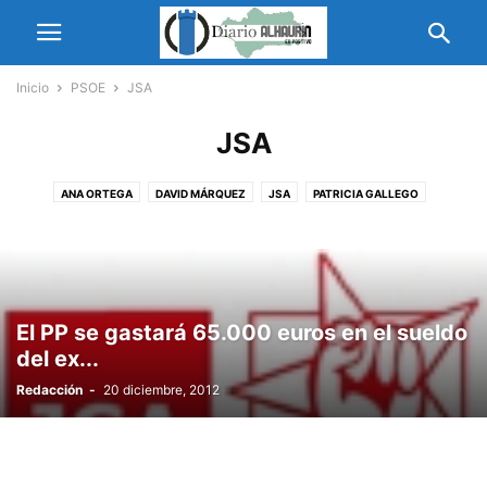
Inicio
PSOE
JSA
JSA
ANA ORTEGA
DAVID MÁRQUEZ
JSA
PATRICIA GALLEGO
El PP se gastará 65.000 euros en el sueldo
del ex...
Redacción
-
20 diciembre, 2012