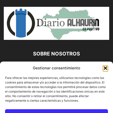
SOBRE NOSOTROS
Diario Alhaurín (www.alhaurindelatorre.com) Propiedad de
Gestionar consentimiento
Francisco E. López López | 639 95 71 95 | Noticias de
Alhaurín de la Torre, Málaga y Provincia|
Para ofrecer las mejores experiencias, utilizamos tecnologías como las
cookies para almacenar y/o acceder a la información del dispositivo. El
Contáctanos:
info@alhaurindelatorre.com
consentimiento de estas tecnologías nos permitirá procesar datos como
el comportamiento de navegación o las identificaciones únicas en este
sitio. No consentir o retirar el consentimiento, puede afectar
SÍGUENOS
negativamente a ciertas características y funciones.