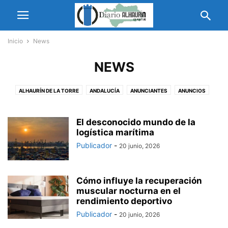
Inicio
News
NEWS
ALHAURÍN DE LA TORRE
ANDALUCÍA
ANUNCIANTES
ANUNCIOS
ASOCIACIONES
AYUDAS Y SUBVENCIONES
CIBERSEGURIDAD
COLABORADORES
COLEGIO EL PINAR
CONCURSOS Y PREMIOS
El desconocido mundo de la
COVID19
CULTURA
logística marítima
DEPORTES
DIPUTACIÓN
HEADLINE
INTERNACIONAL
JUNTA DE ANDALUCÍA
JUVENTUD
MÁLAGA
Publicador
-
20 junio, 2026
MODA
NEWS
NOTAS DE PRENSA
NOTICIAS
POLÍTICA
PROVINCIA
PRÓXIMOS EVENTOS
PUBLI-NOTICIAS
SENIORS
Cómo influye la recuperación
SERVICIOS
VÍDEOS
VIRGEN DE LA CANDELARIA
muscular nocturna en el
rendimiento deportivo
Publicador
-
20 junio, 2026