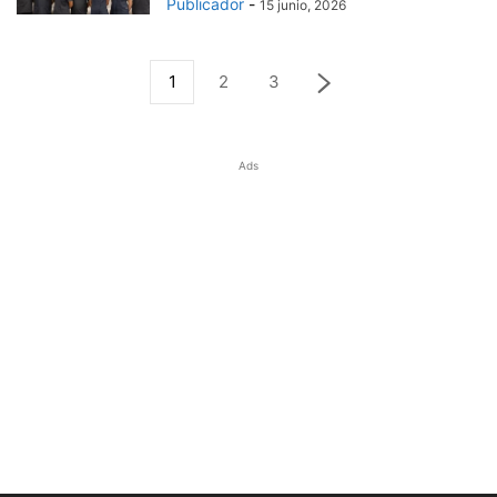
Publicador
-
15 junio, 2026
1
2
3
Ads