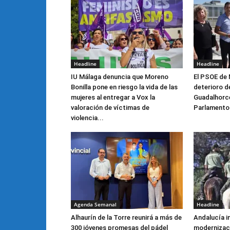
Headline
Headline
IU Málaga denuncia que Moreno
El PSOE de 
Bonilla pone en riesgo la vida de las
deterioro de
mujeres al entregar a Vox la
Guadalhorce 
valoración de víctimas de
Parlamento
violencia...
Agenda Semanal
Headline
Alhaurín de la Torre reunirá a más de
Andalucía i
300 jóvenes promesas del pádel
modernizaci