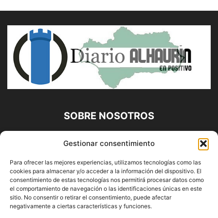
SOBRE NOSOTROS
Diario Alhaurín (www.alhaurindelatorre.com) Propiedad de
Gestionar consentimiento
Francisco E. López López | 639 95 71 95 | Noticias de
Alhaurín de la Torre, Málaga y Provincia|
Para ofrecer las mejores experiencias, utilizamos tecnologías como las
cookies para almacenar y/o acceder a la información del dispositivo. El
Contáctanos:
info@alhaurindelatorre.com
consentimiento de estas tecnologías nos permitirá procesar datos como
el comportamiento de navegación o las identificaciones únicas en este
sitio. No consentir o retirar el consentimiento, puede afectar
SÍGUENOS
negativamente a ciertas características y funciones.