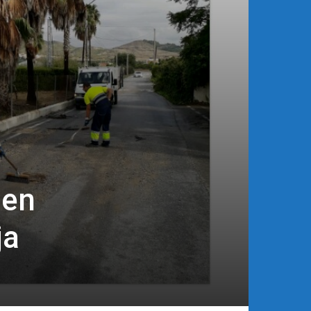
 en
ja