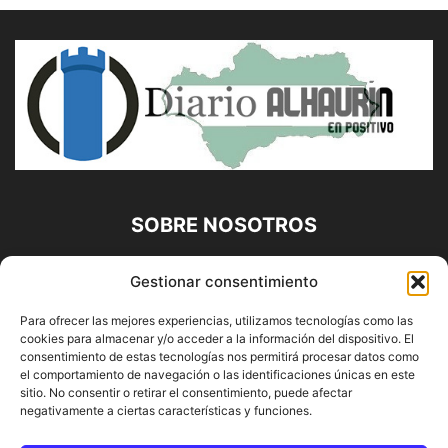
SOBRE NOSOTROS
Diario Alhaurín (www.alhaurindelatorre.com) Propiedad de
Gestionar consentimiento
Francisco E. López López | 639 95 71 95 | Noticias de
Alhaurín de la Torre, Málaga y Provincia|
Para ofrecer las mejores experiencias, utilizamos tecnologías como las
cookies para almacenar y/o acceder a la información del dispositivo. El
Contáctanos:
info@alhaurindelatorre.com
consentimiento de estas tecnologías nos permitirá procesar datos como
el comportamiento de navegación o las identificaciones únicas en este
sitio. No consentir o retirar el consentimiento, puede afectar
SÍGUENOS
negativamente a ciertas características y funciones.