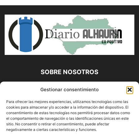
SOBRE NOSOTROS
Diario Alhaurín (www.alhaurindelatorre.com) Propiedad de
Gestionar consentimiento
Francisco E. López López | 639 95 71 95 | Noticias de
Alhaurín de la Torre, Málaga y Provincia|
Para ofrecer las mejores experiencias, utilizamos tecnologías como las
cookies para almacenar y/o acceder a la información del dispositivo. El
Contáctanos:
info@alhaurindelatorre.com
consentimiento de estas tecnologías nos permitirá procesar datos como
el comportamiento de navegación o las identificaciones únicas en este
sitio. No consentir o retirar el consentimiento, puede afectar
SÍGUENOS
negativamente a ciertas características y funciones.