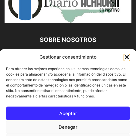
SOBRE NOSOTROS
Diario Alhaurín (www.alhaurindelatorre.com) Propiedad de
Gestionar consentimiento
Francisco E. López López | 639 95 71 95 | Noticias de
Alhaurín de la Torre, Málaga y Provincia|
Para ofrecer las mejores experiencias, utilizamos tecnologías como las
cookies para almacenar y/o acceder a la información del dispositivo. El
Contáctanos:
info@alhaurindelatorre.com
consentimiento de estas tecnologías nos permitirá procesar datos como
el comportamiento de navegación o las identificaciones únicas en este
sitio. No consentir o retirar el consentimiento, puede afectar
SÍGUENOS
negativamente a ciertas características y funciones.
Aceptar
Denegar