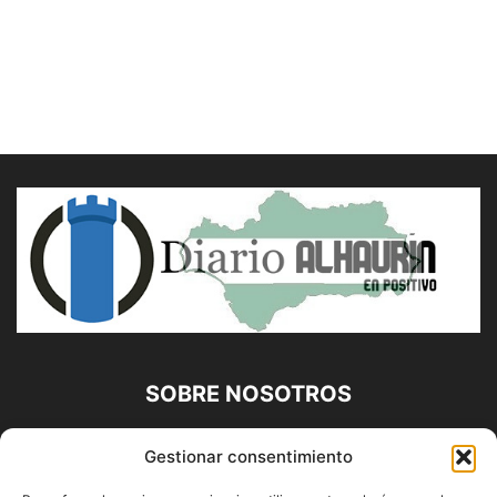
SOBRE NOSOTROS
Diario Alhaurín (www.alhaurindelatorre.com) Propiedad de
Gestionar consentimiento
Francisco E. López López | 639 95 71 95 | Noticias de
Alhaurín de la Torre, Málaga y Provincia|