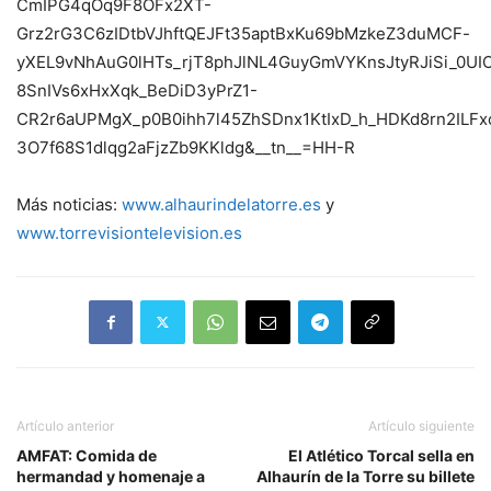
CmIPG4qOq9F8OFx2XT-
Grz2rG3C6zIDtbVJhftQEJFt35aptBxKu69bMzkeZ3duMCF-
yXEL9vNhAuG0lHTs_rjT8phJlNL4GuyGmVYKnsJtyRJiSi_0UI
8SnIVs6xHxXqk_BeDiD3yPrZ1-
CR2r6aUPMgX_p0B0ihh7l45ZhSDnx1KtIxD_h_HDKd8rn2IL
3O7f68S1dlqg2aFjzZb9KKldg&__tn__=HH-R
Más noticias:
www.alhaurindelatorre.es
y
www.torrevisiontelevision.es
Artículo anterior
Artículo siguiente
AMFAT: Comida de
El Atlético Torcal sella en
hermandad y homenaje a
Alhaurín de la Torre su billete