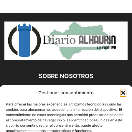
SOBRE NOSOTROS
Diario Alhaurín (www.alhaurindelatorre.com) Propiedad de
Gestionar consentimiento
Francisco E. López López | 639 95 71 95 | Noticias de
Alhaurín de la Torre, Málaga y Provincia|
Para ofrecer las mejores experiencias, utilizamos tecnologías como las
cookies para almacenar y/o acceder a la información del dispositivo. El
Contáctanos:
info@alhaurindelatorre.com
consentimiento de estas tecnologías nos permitirá procesar datos como
el comportamiento de navegación o las identificaciones únicas en este
sitio. No consentir o retirar el consentimiento, puede afectar
SÍGUENOS
negativamente a ciertas características y funciones.