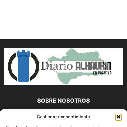
SOBRE NOSOTROS
Diario Alhaurín (www.alhaurindelatorre.com) Propiedad de
Gestionar consentimiento
Francisco E. López López | 639 95 71 95 | Noticias de
Alhaurín de la Torre, Málaga y Provincia|