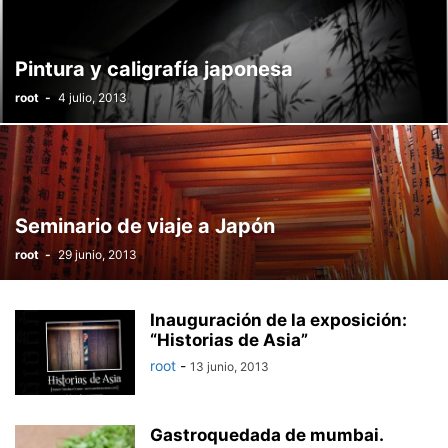
PORTÓN DEL JAZZ
PREMIO DE INVESTIGACIÓN ‘JULIÁN SESMERO RUIZ’
RECONOCIMIENTOS Y GALARDONES
REVISTA LDE
SEMANA SANTA
Pintura y caligrafía japonesa
TALLER DE BAILE
TEATRO
TORRE DE COPLAS
TORRE DEL CANTE
root
-
4 julio, 2013
Seminario de viaje a Japón
root
-
29 junio, 2013
Inauguración de la exposición:
“Historias de Asia”
root
-
13 junio, 2013
Gastroquedada de mumbai.