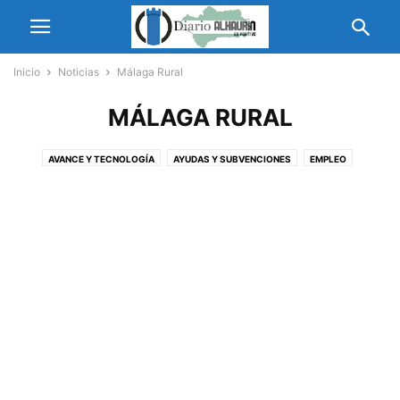
Inicio
Noticias
Málaga Rural
MÁLAGA RURAL
AVANCE Y TECNOLOGÍA
AYUDAS Y SUBVENCIONES
EMPLEO
FORMACIÓN Y EDUCACIÓN
IGUALDAD
MÁLAGA RURAL
MEDIO AMBIENTE
MERCADO DE OCASIÓN
MUNDO FACEBOOK
OBRAS Y MEJORAS
SALUD
SEGURIDAD
SUCESO
TURISMO