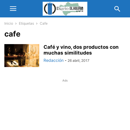
Inicio
Etiquetas
Cafe
cafe
Café y vino, dos productos con
muchas similitudes
Redacción
-
26 abril, 2017
Ads