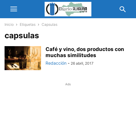
Inicio
Etiquetas
Capsulas
capsulas
Café y vino, dos productos con
muchas similitudes
Redacción
-
26 abril, 2017
Ads