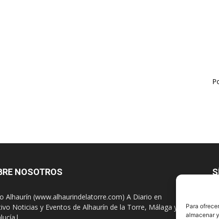
Po
BRE NOSOTROS
S
io Alhaurín (www.alhaurindelatorre.com) A Diario en
tivo Noticias y Eventos de Alhaurín de la Torre, Málaga y
Para ofrecer
almacenar y/
lucía|