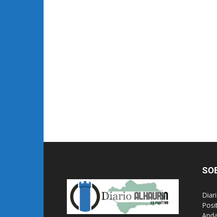
SO
Diar
Posi
Anda