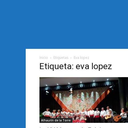
Inicio
Etiquetas
Eva lopez
Etiqueta: eva lopez
Alhaurín de la Torre