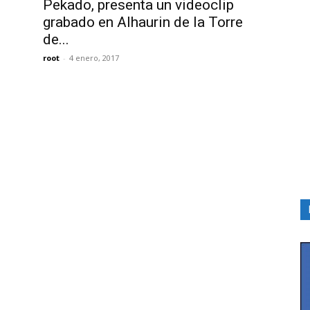
Pekado, presenta un videoclip
grabado en Alhaurin de la Torre
de...
root
-
4 enero, 2017