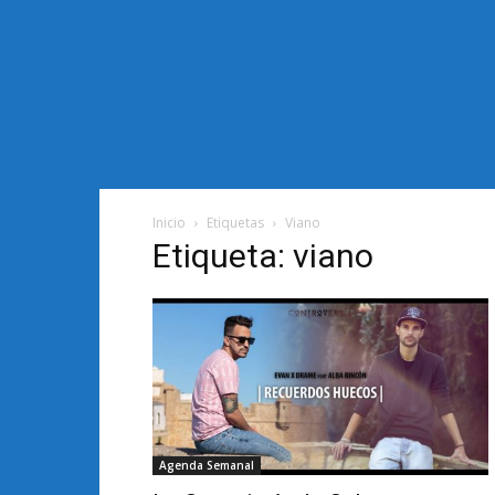
Inicio
Etiquetas
Viano
Etiqueta: viano
Agenda Semanal