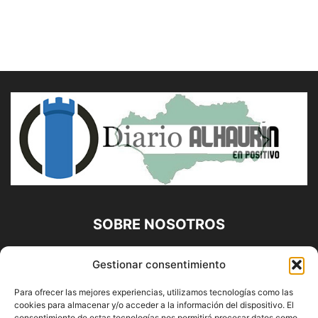
SOBRE NOSOTROS
Diario Alhaurín (www.alhaurindelatorre.com) Propiedad de
Gestionar consentimiento
Francisco E. López López | 639 95 71 95 | Noticias de
Alhaurín de la Torre, Málaga y Provincia|
Para ofrecer las mejores experiencias, utilizamos tecnologías como las
cookies para almacenar y/o acceder a la información del dispositivo. El
Contáctanos:
info@alhaurindelatorre.com
consentimiento de estas tecnologías nos permitirá procesar datos como