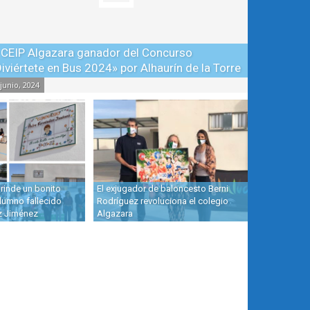
 CEIP Algazara ganador del Concurso
iviértete en Bus 2024» por Alhaurín de la Torre
 junio, 2024
 rinde un bonito
El exjugador de baloncesto Berni
lumno fallecido
Rodríguez revoluciona el colegio
z Jiménez
Algazara