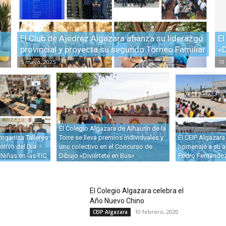
El Club de Ajedrez Algazara afianza su liderazgo
El
provincial y proyecta su segundo Torneo Familiar
«D
5 mayo, 2025
18
El Colegio Algazara de Alhaurín de la
organiza Talleres
Torre se lleva premios individuales y
El CEIP Algazara
tivo del Día
uno colectivo en el Concurso de
homenaje a su a
 Niñas en las TIC
Dibujo «Diviértete en Bus»
Pedro Fernánde
El Colegio Algazara celebra el
Año Nuevo Chino
10 febrero, 2020
CEIP Algazara