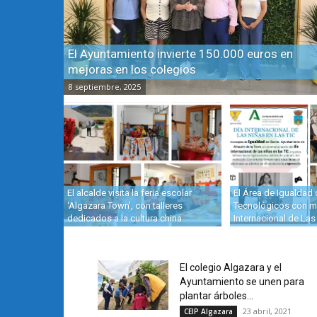
El Ayuntamiento invierte 150.000 euros en
mejoras en los colegios
8 septiembre, 2025
El alcalde visita la feria escolar
El Área de Igualdad 
‘Algazara Town’, con talleres
Tecnológicos con mo
dedicados a la cultura china
Internacional de Las
El colegio Algazara y el
Ayuntamiento se unen para
plantar árboles...
23 abril, 2021
CEIP Algazara