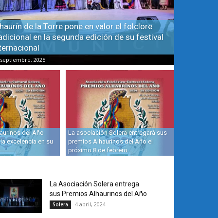
haurín de la Torre pone en valor el folclore
adicional en la segunda edición de su festival
ternacional
 septiembre, 2025
aurinos del Año
La asociación Solera entregará sus
la excelencia en su
premios Alhaurinos del Año el
próximo 8 de febrero
La Asociación Solera entrega
sus Premios Alhaurinos del Año
4 abril, 2024
Solera