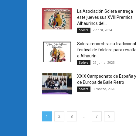
La Asociación Solera entrega
este jueves sus XVIII Premios
Alhaurinos del...
2 abril, 2024
Solera
Solera renombra su tradicional
festival de folclore para resalt
a Alhaurín...
29 junio, 2023
Solera
XXIX Campeonato de España 
de Europa de Baile Retro
3 marzo, 2020
Solera
...
1
2
3
7