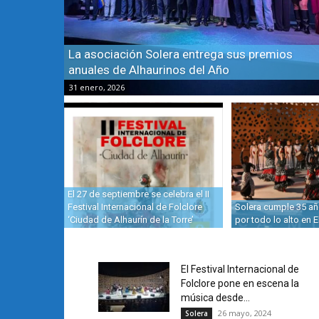
La asociación Solera entrega sus premios
anuales de Alhaurinos del Año
31 enero, 2026
El 27 de septiembre se celebra el II
Festival Internacional de Folclore
Solera cumple 35 añ
‘Ciudad de Alhaurín de la Torre’
por todo lo alto en E
El Festival Internacional de
Folclore pone en escena la
música desde...
26 mayo, 2024
Solera