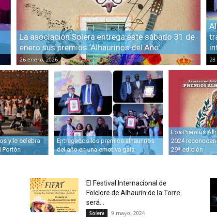
Al
La asociación Solera entrega este sábado 31 de
tr
enero sus premios ‘Alhaurinos del Año’
in
26 enero, 2026
28
Los Premios Alh
os y lo celebra
Entregados los premios alhaurinos
2024 reconocen 
l Portón
del año en una emotiva gala
29ª edición
El Festival Internacional de
Folclore de Alhaurín de la Torre
será...
9 mayo, 2024
Solera