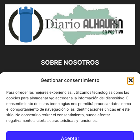
SOBRE NOSOTROS
Diario Alhaurín (www.alhaurindelatorre.com) Propiedad de
Gestionar consentimiento
Francisco E. López López | 639 95 71 95 | Noticias de
Alhaurín de la Torre, Málaga y Provincia|
Para ofrecer las mejores experiencias, utilizamos tecnologías como las
cookies para almacenar y/o acceder a la información del dispositivo. El
Contáctanos:
info@alhaurindelatorre.com
consentimiento de estas tecnologías nos permitirá procesar datos como
el comportamiento de navegación o las identificaciones únicas en este
sitio. No consentir o retirar el consentimiento, puede afectar
SÍGUENOS
negativamente a ciertas características y funciones.
Aceptar