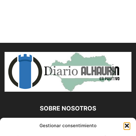
SOBRE NOSOTROS
Diario Alhaurín (www.alhaurindelatorre.com) Propiedad de
Gestionar consentimiento
Francisco E. López López | 639 95 71 95 | Noticias de
Alhaurín de la Torre, Málaga y Provincia|