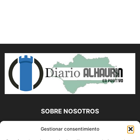
SOBRE NOSOTROS
Diario Alhaurín (www.alhaurindelatorre.com) Propiedad de
Gestionar consentimiento
Francisco E. López López | 639 95 71 95 | Noticias de
Alhaurín de la Torre, Málaga y Provincia|