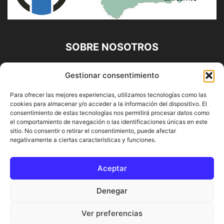
SOBRE NOSOTROS
Diario Alhaurín (www.alhaurindelatorre.com) Propiedad de
Gestionar consentimiento
Francisco E. López López | 639 95 71 95 | Noticias de
Alhaurín de la Torre, Málaga y Provincia|
Para ofrecer las mejores experiencias, utilizamos tecnologías como las
cookies para almacenar y/o acceder a la información del dispositivo. El
Contáctanos:
info@alhaurindelatorre.com
consentimiento de estas tecnologías nos permitirá procesar datos como
el comportamiento de navegación o las identificaciones únicas en este
sitio. No consentir o retirar el consentimiento, puede afectar
SÍGUENOS
negativamente a ciertas características y funciones.
Aceptar
Denegar
© DIARIO ALHAURÍN | Diseñado por INFORMÁTICA ALHAURÍN
Ver preferencias
® 2022