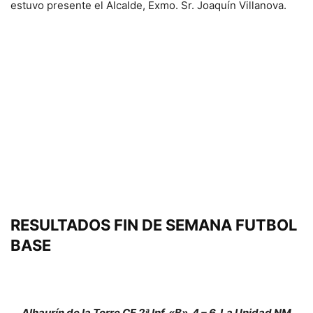
estuvo presente el Alcalde, Exmo. Sr. Joaquín Villanova.
RESULTADOS FIN DE SEMANA FUTBOL
BASE
Alhaurín de la Torre CF 2ª Inf. «B»
4 – 6
La Unidad NM