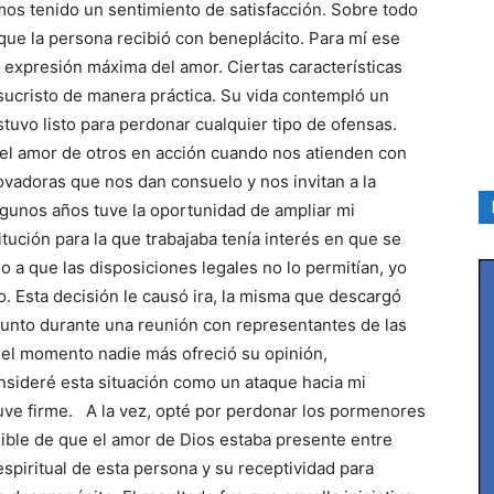
amos tenido un sentimiento de satisfacción. Sobre todo
 que la persona recibió con beneplácito. Para mí ese
la expresión máxima del amor. Ciertas características
ucristo de manera práctica. Su vida contempló un
uvo listo para perdonar cualquier tipo de ofensas.
l amor de otros en acción cuando nos atienden con
ovadoras que nos dan consuelo y nos invitan a la
lgunos años tuve la oportunidad de ampliar mi
itución para la que trabajaba tenía interés en que se
 a que las disposiciones legales no lo permitían, yo
o. Esta decisión le causó ira, la misma que descargó
unto durante una reunión con representantes de las
aquel momento nadie más ofreció su opinión,
sideré esta situación como un ataque hacia mi
ve firme. A la vez, opté por perdonar los pormenores
ble de que el amor de Dios estaba presente entre
spiritual de esta persona y su receptividad para