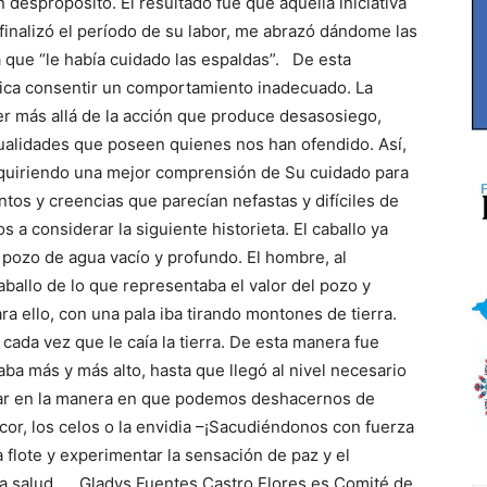
 despropósito. El resultado fue que aquella iniciativa
finalizó el período de su labor, me abrazó dándome las
a que “le había cuidado las espaldas”. De esta
fica consentir un comportamiento inadecuado. La
r más allá de la acción que produce desasosiego,
ualidades que poseen quienes nos han ofendido. Así,
dquiriendo una mejor comprensión de Su cuidado para
tos y creencias que parecían nefastas y difíciles de
os a considerar la siguiente historieta. El caballo ya
 pozo de agua vacío y profundo. El hombre, al
aballo de lo que representaba el valor del pozo y
ara ello, con una pala iba tirando montones de tierra.
cada vez que le caía la tierra. De esta manera fue
ba más y más alto, hasta que llegó al nivel necesario
sar en la manera en que podemos deshacernos de
cor, los celos o la envidia –¡Sacudiéndonos con fuerza
 a flote y experimentar la sensación de paz y el
na salud. Gladys Fuentes Castro Flores es Comité de