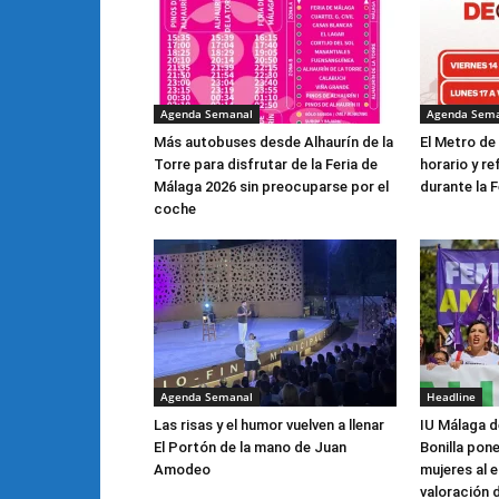
Agenda Semanal
Agenda Sem
Más autobuses desde Alhaurín de la
El Metro de
Torre para disfrutar de la Feria de
horario y re
Málaga 2026 sin preocuparse por el
durante la F
coche
Agenda Semanal
Headline
Las risas y el humor vuelven a llenar
IU Málaga 
El Portón de la mano de Juan
Bonilla pone
Amodeo
mujeres al e
valoración 