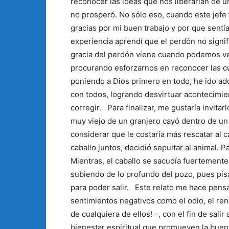
reconocer las ideas que nos liberarían de un
no prosperó. No sólo eso, cuando este jefe 
gracias por mi buen trabajo y por que sentí
experiencia aprendí que el perdón no signi
gracia del perdón viene cuando podemos ve
procurando esforzarnos en reconocer las c
poniendo a Dios primero en todo, he ido a
con todos, logrando desvirtuar acontecimien
corregir. Para finalizar, me gustaría invitarl
muy viejo de un granjero cayó dentro de un
considerar que le costaría más rescatar al c
caballo juntos, decidió sepultar al animal. P
Mientras, el caballo se sacudía fuertemente 
subiendo de lo profundo del pozo, pues pisa
para poder salir. Este relato me hace pen
sentimientos negativos como el odio, el ren
de cualquiera de ellos! –, con el fin de salir
bienestar espiritual que promueven la bue