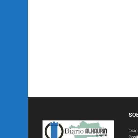
SO
Diar
Posi