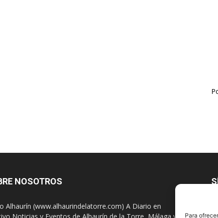
Po
BRE NOSOTROS
S
io Alhaurín (www.alhaurindelatorre.com) A Diario en
tivo Noticias y Eventos de Alhaurín de la Torre, Málaga y
Para ofrecer