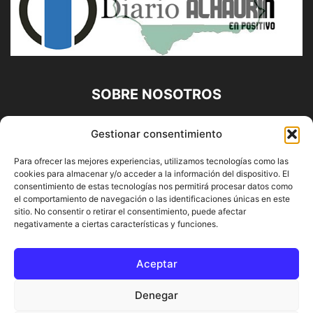
SOBRE NOSOTROS
Diario Alhaurín (www.alhaurindelatorre.com) Propiedad de
Gestionar consentimiento
Francisco E. López López | 639 95 71 95 | Noticias de
Alhaurín de la Torre, Málaga y Provincia|
Para ofrecer las mejores experiencias, utilizamos tecnologías como las
cookies para almacenar y/o acceder a la información del dispositivo. El
Contáctanos:
info@alhaurindelatorre.com
consentimiento de estas tecnologías nos permitirá procesar datos como
el comportamiento de navegación o las identificaciones únicas en este
sitio. No consentir o retirar el consentimiento, puede afectar
SÍGUENOS
negativamente a ciertas características y funciones.
Aceptar
Denegar